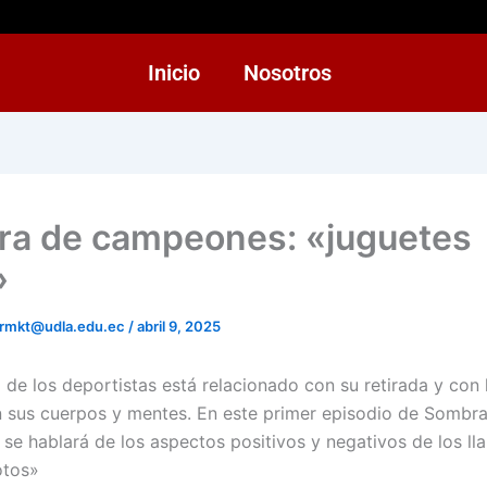
Inicio
Nosotros
a de campeones: «juguetes
»
rmkt@udla.edu.ec
/
abril 9, 2025
al de los deportistas está relacionado con su retirada y con
n sus cuerpos y mentes. En este primer episodio de Sombr
e hablará de los aspectos positivos y negativos de los l
otos»