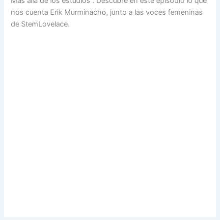
Más allá de los estudios . Descubre en este episodio lo que
nos cuenta Erik Murminacho, junto a las voces femeninas
de StemLovelace.