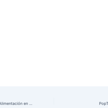
ArcapetsOnline: Alimentación en los «4 patitas»
PopT