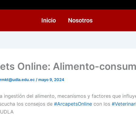
Inicio
Nosotros
ets Online: Alimento-consu
rmkt@udla.edu.ec
/
mayo 9, 2024
la ingestión del alimento, mecanismos y factores que influy
scucha los consejos de
#ArcapetsOnline
con los
#Veterinar
iaUDLA