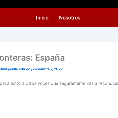
Inicio
Nosotros
ronteras: España
rmkt@udla.edu.ec
/
diciembre 7, 2022
aña junto a otros voces que seguramente vas a reconocer