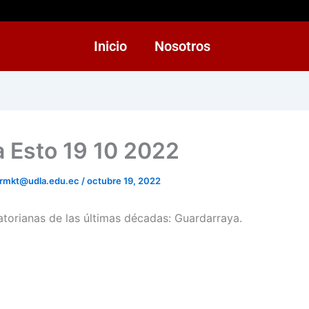
Inicio
Nosotros
 Esto 19 10 2022
rmkt@udla.edu.ec
/
octubre 19, 2022
torianas de las últimas décadas: Guardarraya.