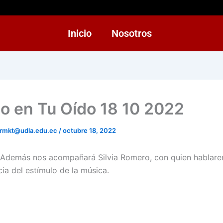
Inicio
Nosotros
cio en Tu Oído 18 10 2022
rmkt@udla.edu.ec
/
octubre 18, 2022
 Además nos acompañará Silvia Romero, con quien hablar
ia del estímulo de la música.