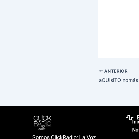
ANTERIOR
aQUIsiTO nomás
Ini
No
Somos ClickRadio: La Voz