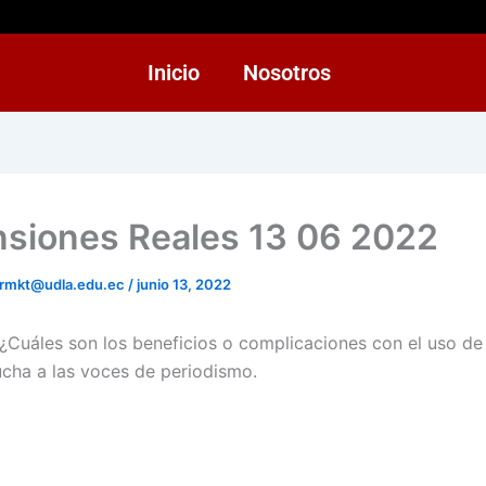
Inicio
Nosotros
siones Reales 13 06 2022
rmkt@udla.edu.ec
/
junio 13, 2022
Cuáles son los beneficios o complicaciones con el uso de
ucha a las voces de periodismo.