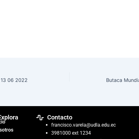
 13 06 2022
Butaca Mundia
Explora
Contacto
cio
francisco.varela@udla.edu.ec
sotros
3981000 ext 1234