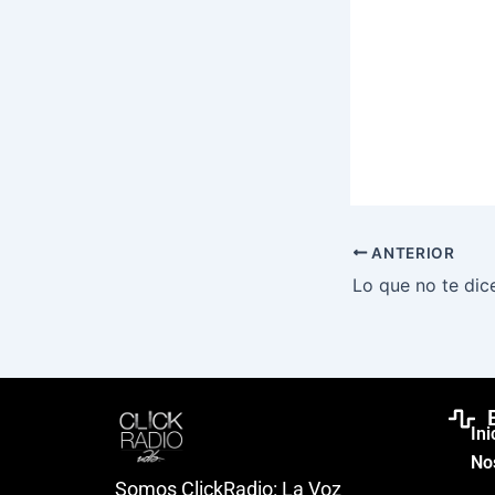
ANTERIOR
Ini
No
Somos ClickRadio: La Voz