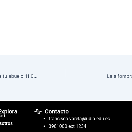
Lo que no te dice tu abuelo 11 05 2022
La alfombr
Explora
Contacto
cio
francisco.varela@udla.edu.ec
sotros
3981000 ext 1234