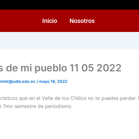
Inicio
Nosotros
s de mi pueblo 11 05 2022
rmkt@udla.edu.ec
/
mayo 18, 2022
urísticos que en el Valle de los Chillos no te puedes perder
e 7mo semestre de periodismo.