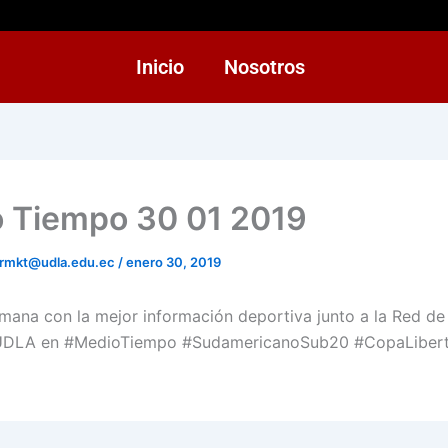
Inicio
Nosotros
 Tiempo 30 01 2019
rmkt@udla.edu.ec
/
enero 30, 2019
mana con la mejor información deportiva junto a la Red de
UDLA en #MedioTiempo #SudamericanoSub20 #CopaLiber