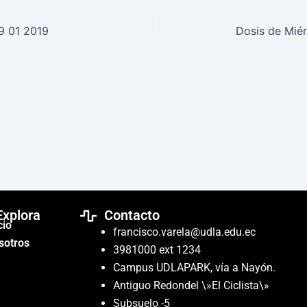
29 01 2019
Dosis de Mié
Explora
Contacto
cio
francisco.varela@udla.edu.ec
sotros
3981000 ext 1234
Campus UDLAPARK, vía a Nayón.
Antiguo Redondel \»El Ciclista\»
Subsuelo -5