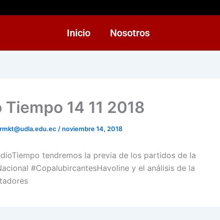
Inicio
Nosotros
 Tiempo 14 11 2018
rmkt@udla.edu.ec
/
noviembre 14, 2018
ioTiempo tendremos la previa de los partidos de la
acional #CopalubircantesHavoline y el análisis de la
tadores