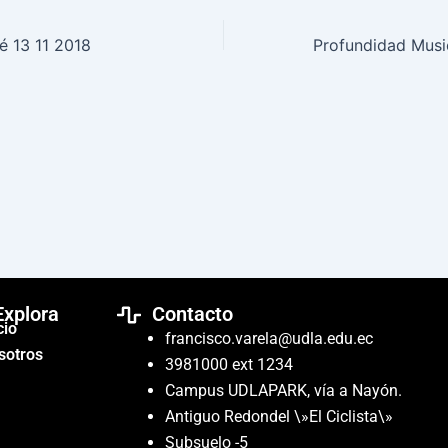
é 13 11 2018
Explora
Contacto
cio
francisco.varela@udla.edu.ec
sotros
3981000 ext 1234
Campus UDLAPARK, vía a Nayón.
Antiguo Redondel \»El Ciclista\»
Subsuelo -5