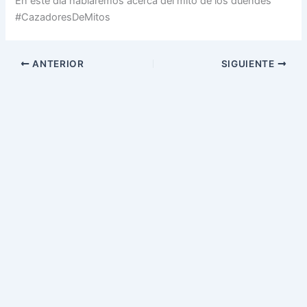
En este día hablaremos acerca del mito de los duendes
#CazadoresDeMitos
ANTERIOR
SIGUIENTE