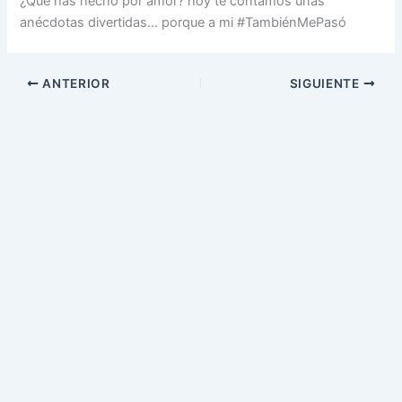
¿Qué has hecho por amor? hoy te contamos unas
anécdotas divertidas… porque a mi #TambiénMePasó
ANTERIOR
SIGUIENTE