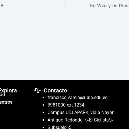
18
Explora
Contacto
cio
francisco.varela@udla.edu.ec
sotros
3981000 ext 1234
Campus UDLAPARK, vía a Nayón.
Antiguo Redondel \»El Ciclista\»
Subsuelo -5