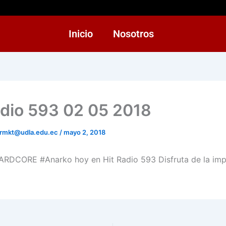
Inicio
Nosotros
adio 593 02 05 2018
rmkt@udla.edu.ec
/
mayo 2, 2018
RDCORE #Anarko hoy en Hit Radio 593 Dis
fruta de la im