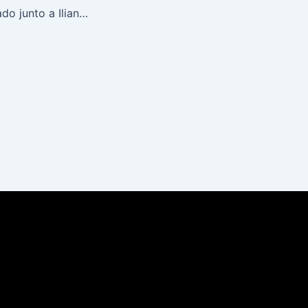
En Vivo y en Privado junto a Iliana Bedoya 02 05 2018